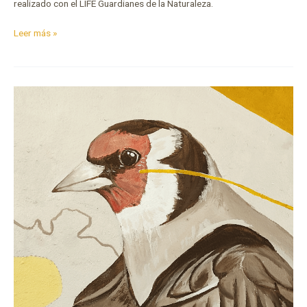
realizado con el LIFE Guardianes de la Naturaleza.
Leer más »
Mural
de
jilguero
europeo
en
Sant
Joan
de
Vilatorrada