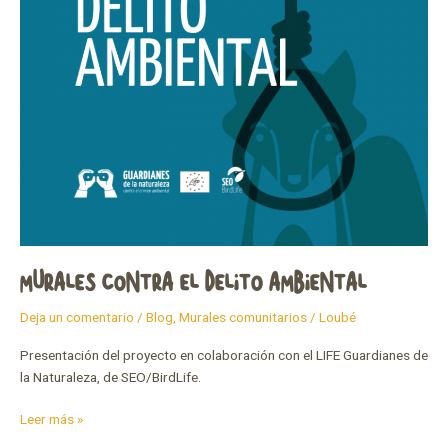
MURALES CONTRA EL DELITO AMBIENTAL
Deja un comentario
/
Blog
,
Murales comunitarios
/
Loubé
Presentación del proyecto en colaboración con el LIFE Guardianes de
la Naturaleza, de SEO/BirdLife.
Leer más »