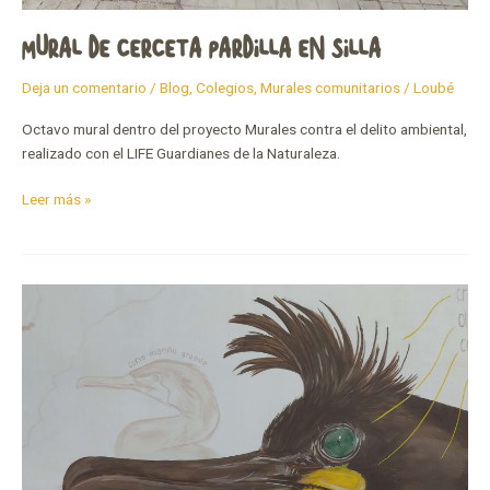
MURAL DE CERCETA PARDILLA EN SILLA
Deja un comentario
/
Blog
,
Colegios
,
Murales comunitarios
/
Loubé
Octavo mural dentro del proyecto Murales contra el delito ambiental,
realizado con el LIFE Guardianes de la Naturaleza.
Leer más »
Mural
de
cormorán
moñudo
en
Ribeira