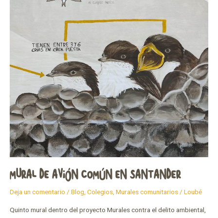
en
Santander
MURAL DE AVIÓN COMÚN EN SANTANDER
Deja un comentario
/
Blog
,
Colegios
,
Murales comunitarios
/
Loubé
Quinto mural dentro del proyecto Murales contra el delito ambiental,