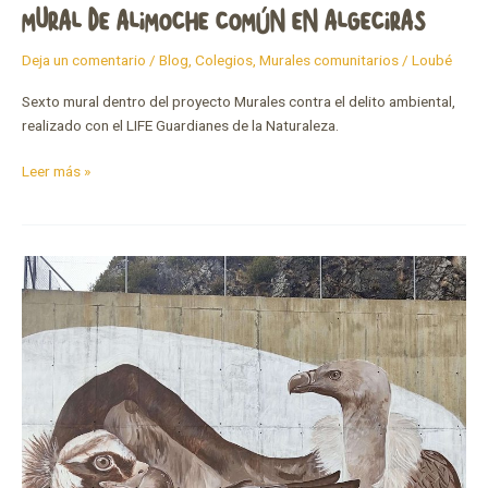
MURAL DE ALIMOCHE COMÚN EN ALGECIRAS
Deja un comentario
/
Blog
,
Colegios
,
Murales comunitarios
/
Loubé
Sexto mural dentro del proyecto Murales contra el delito ambiental,
realizado con el LIFE Guardianes de la Naturaleza.
Leer más »
Los
buitres
de
Nieva