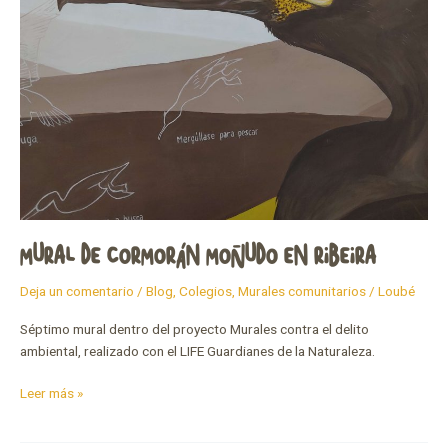
MURAL DE CORMORÁN MOÑUDO EN RIBEIRA
Deja un comentario
/
Blog
,
Colegios
,
Murales comunitarios
/
Loubé
Séptimo mural dentro del proyecto Murales contra el delito
ambiental, realizado con el LIFE Guardianes de la Naturaleza.
Leer más »