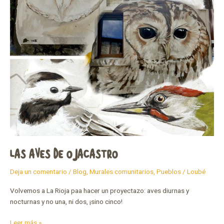
LAS AVES DE OJACASTRO
Deja un comentario
/
Blog
,
Murales comunitarios
,
Pueblos
/
Loubé
Volvemos a La Rioja paa hacer un proyectazo: aves diurnas y
nocturnas y no una, ni dos, ¡sino cinco!
Leer más »