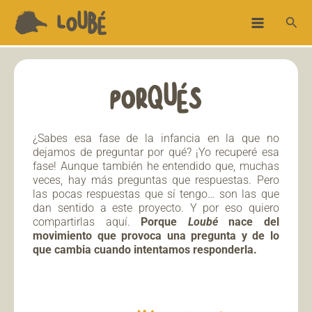
Ir
Main
LOUBÉ
Busc
al
Menu
contenido
PORQUÉS
¿Sabes esa fase de la infancia en la que no
dejamos de preguntar por qué? ¡Yo recuperé esa
fase! Aunque también h
e entendido que, muchas
veces, hay más preguntas que respuestas.
Pero
las pocas respuestas que sí tengo… son las que
dan sentido a este proyecto.
Y por eso quiero
compartirlas aquí.
Porque
Loubé
nace del
movimiento que provoca una pregunta y de lo
que cambia cuando intentamos responderla.