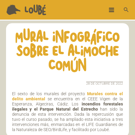
Ir
Main
LOUBÉ
Busc
al
Menu
contenido
MURAL INFOGRÁFICO
SOBRE EL ALIMOCHE
COMÚN
28 DE OCTUBRE DE 2022
El sexto de los murales del proyecto
Murales contra el
delito ambiental
se encuentra en el CEEE Vigen de la
Esperanza, Algeciras, Cádiz. Los
incendios forestales
ilegales y el Parque Natural del Estrecho
han sido la
denuncia de esta intervención. Dada la repercusión que
tuvo el curso pasado, se ha ampliado esta iniciativa a tres
intervenciones más, enmarcadas en el LIFE Guardianes de
la Naturaleza de SEO/BirdLife, y facilitado por Loubé.