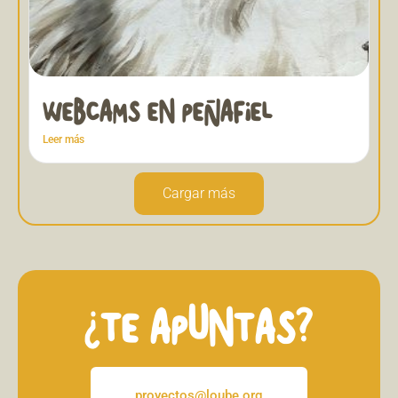
WEBCAMS EN PEÑAFIEL
Leer más
Cargar más
¿TE APUNTAS?
proyectos@loube.org