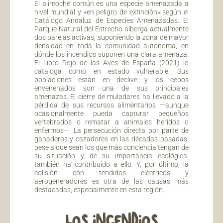
El alimoche común es una especie amenazada a
nivel mundial y «en peligro de extinción» según el
Catálogo Andaluz de Especies Amenazadas. El
Parque Natural del Estrecho alberga actualmente
dos parejas activas, suponiendo la zona de mayor
densidad en toda la comunidad autónoma, en
dónde los incendios suponen una clara amenaza.
El Libro Rojo de las Aves de España (2021) lo
cataloga como en estado vulnerable. Sus
poblaciones están en declive y los cebos
envenenados son una de sus principales
amenazas. El cierre de muladares ha llevado a la
pérdida de sus recursos alimentarios —aunque
ocasionalmente pueda capturar pequeños
vertebrados o rematar a animales heridos o
enfermos—. La persecución directa por parte de
ganaderos y cazadores en las décadas pasadas,
pese a que sean los que más conciencia tengan de
su situación y de su importancia ecológica,
también ha contribuido a ello. Y, por último, la
colisión con tendidos eléctricos y
aerogeneradores es otra de las causas más
destacadas, especialmente en esta región.
LOS INCENDIOS