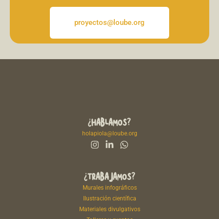
proyectos@loube.org
¿HABLAMOS?
holapiola@loube.org
¿TRABAJAMOS?
Murales infográficos
Ilustración científica
Materiales divulgativos