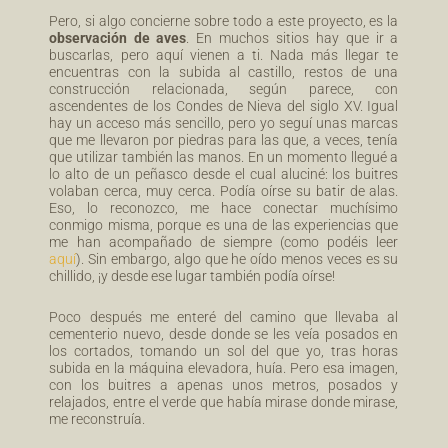
Pero, si algo concierne sobre todo a este proyecto, es la
observación de aves
. En muchos sitios hay que ir a
buscarlas, pero aquí vienen a ti. Nada más llegar te
encuentras con la subida al castillo, restos de una
construcción relacionada, según parece, con
ascendentes de los Condes de Nieva del siglo XV. Igual
hay un acceso más sencillo, pero yo seguí unas marcas
que me llevaron por piedras para las que, a veces, tenía
que utilizar también las manos. En un momento llegué a
lo alto de un peñasco desde el cual aluciné: los buitres
volaban cerca, muy cerca. Podía oírse su batir de alas.
Eso, lo reconozco, me hace conectar muchísimo
conmigo misma, porque es una de las experiencias que
me han acompañado de siempre (como podéis leer
aquí
). Sin embargo, algo que he oído menos veces es su
chillido, ¡y desde ese lugar también podía oírse!
Poco después me enteré del camino que llevaba al
cementerio nuevo, desde donde se les veía posados en
los cortados, tomando un sol del que yo, tras horas
subida en la máquina elevadora, huía. Pero esa imagen,
con los buitres a apenas unos metros, posados y
relajados, entre el verde que había mirase donde mirase,
me reconstruía.