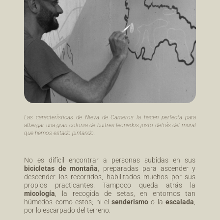
Las características de Nieva de Cameros la hacen perfecta para
albergar una gran colonia de buitres leonados justo detrás del mural
que hemos estado pintando.
No es difícil encontrar a personas subidas en sus
bicicletas de montaña
, preparadas para ascender y
descender los recorridos, habilitados muchos por sus
propios practicantes. Tampoco queda atrás la
micología
, la recogida de setas, en entornos tan
húmedos como estos; ni el
senderismo
o la
escalada
,
por lo escarpado del terreno.