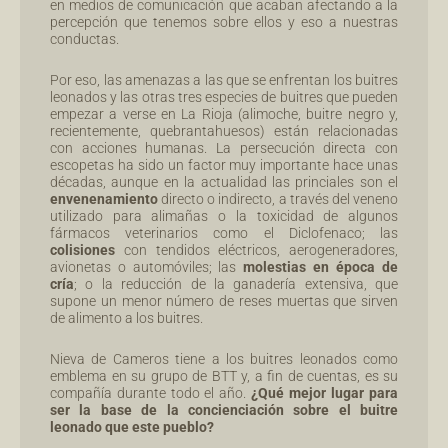
en medios de comunicación que acaban afectando a la
percepción que tenemos sobre ellos y eso a nuestras
conductas.
Por eso, las amenazas a las que se enfrentan los buitres
leonados y las otras tres especies de buitres que pueden
empezar a verse en La Rioja (alimoche, buitre negro y,
recientemente, quebrantahuesos) están relacionadas
con acciones humanas. La persecución directa con
escopetas ha sido un factor muy importante hace unas
décadas, aunque en la actualidad las princiales son el
envenenamiento
directo o indirecto, a través del veneno
utilizado para alimañas o la toxicidad de algunos
fármacos veterinarios como el Diclofenaco; las
colisiones
con tendidos eléctricos, aerogeneradores,
avionetas o automóviles; las
molestias en época de
cría
; o la reducción de la ganadería extensiva, que
supone un menor número de reses muertas que sirven
de alimento a los buitres.
Nieva de Cameros tiene a los buitres leonados como
emblema en su grupo de BTT y, a fin de cuentas, es su
compañía durante todo el año.
¿Qué mejor lugar para
ser la base de la concienciación sobre el buitre
leonado que este pueblo?