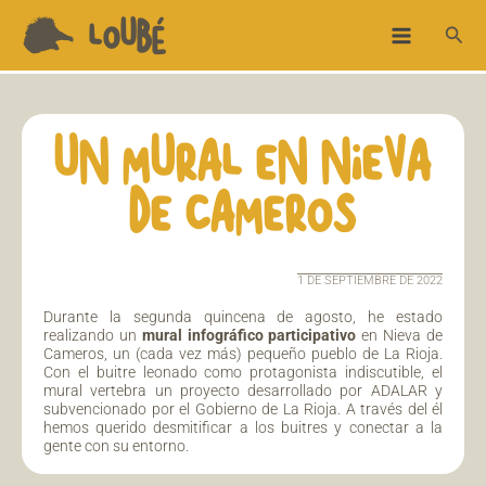
Ir
Main
LOUBÉ
Busc
al
Menu
contenido
UN MURAL EN NIEVA
DE CAMEROS
1 DE SEPTIEMBRE DE 2022
Durante la segunda quincena de agosto, he estado
realizando un
mural infográfico participativo
en Nieva de
Cameros, un (cada vez más) pequeño pueblo de La Rioja.
Con el buitre leonado como protagonista indiscutible, el
mural vertebra un proyecto desarrollado por ADALAR y
subvencionado por el Gobierno de La Rioja. A través del él
hemos querido desmitificar a los buitres y conectar a la
gente con su entorno.