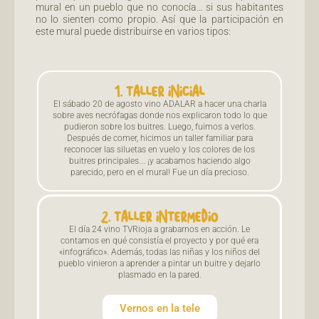
mural en un pueblo que no conocía… si sus habitantes
no lo sienten como propio. Así que la participación en
este mural puede distribuirse en varios tipos:
1. TALLER INICIAL
El sábado 20 de agosto vino ADALAR a hacer una charla
sobre aves necrófagas donde nos explicaron todo lo que
pudieron sobre los buitres. Luego, fuimos a verlos.
Después de comer, hicimos un taller familiar para
reconocer las siluetas en vuelo y los colores de los
buitres principales... ¡y acabamos haciendo algo
parecido, pero en el mural! Fue un día precioso.
2. TALLER INTERMEDIO
El día 24 vino TVRioja a grabarnos en acción. Le
contamos en qué consistía el proyecto y por qué era
«infográfico». Además, todas las niñas y los niños del
pueblo vinieron a aprender a pintar un buitre y dejarlo
plasmado en la pared.
Vernos en la tele