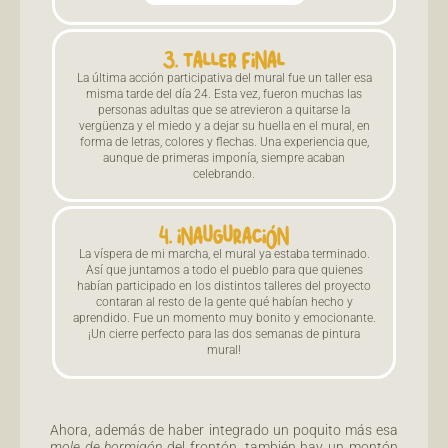
3. TALLER FINAL
La última acción participativa del mural fue un taller esa
misma tarde del día 24. Esta vez, fueron muchas las
personas adultas que se atrevieron a quitarse la
vergüenza y el miedo y a dejar su huella en el mural, en
forma de letras, colores y flechas. Una experiencia que,
aunque de primeras imponía, siempre acaban
celebrando.
4. INAUGURACIÓN
La víspera de mi marcha, el mural ya estaba terminado.
Así que juntamos a todo el pueblo para que quienes
habían participado en los distintos talleres del proyecto
contaran al resto de la gente qué habían hecho y
aprendido. Fue un momento muy bonito y emocionante.
¡Un cierre perfecto para las dos semanas de pintura
mural!
Ahora, además de haber integrado un poquito más esa
mole de hormigón
del frontón, también hay un montón