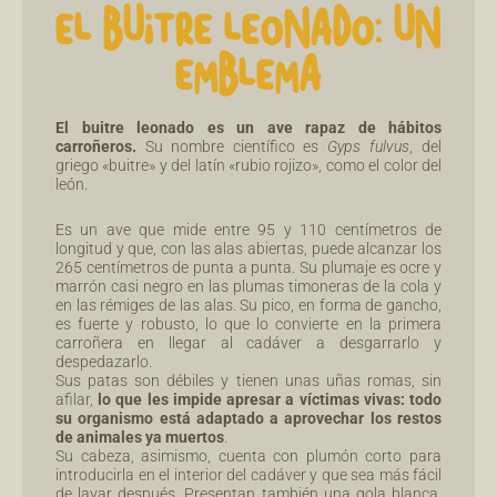
EL BUITRE LEONADO: UN
EMBLEMA
El buitre leonado es un ave rapaz de hábitos
carroñeros.
Su nombre científico es
Gyps fulvus
, del
griego «buitre» y del latín «rubio rojizo», como el color del
león.
Es un ave que mide entre 95 y 110 centímetros de
longitud y que, con las alas abiertas, puede alcanzar los
265 centímetros de punta a punta. Su plumaje es ocre y
marrón casi negro en las plumas timoneras de la cola y
en las rémiges de las alas. Su pico, en forma de gancho,
es fuerte y robusto, lo que lo convierte en la primera
carroñera en llegar al cadáver a desgarrarlo y
despedazarlo.
Sus patas son débiles y tienen unas uñas romas, sin
afilar,
lo que les impide apresar a víctimas vivas: todo
su organismo está adaptado a aprovechar los restos
de animales ya muertos
.
Su cabeza, asimismo, cuenta con plumón corto para
introducirla en el interior del cadáver y que sea más fácil
de lavar después. Presentan también una gola blanca,