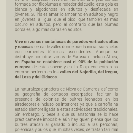
formada por filoplumas alrededor del cuello: esta gola es
blanca y algodonosa en adultos y desflecada en
jóvenes. Su iris es amarillo ambarino en adultos y negro
en jóvenes; al igual que el pico, que también es más
oscuro en adultos; pero al contrario que las plumas
dorsales, algo más claras en adultos.
Vive en zonas montañosas de paredes verticales altas
y rocosas
, cerca de valles donde pueda iniciar sus vuelos
con corrientes térmicas ascendentes. Aunque se
distribuye por otras zonas de Eurasia e incluso África,
en España se establece casi el 90% de la población
europea
de esta especie y en La Rioja encuentran su
entorno perfecto en los
valles del Najerilla, del Iregua,
del Leza y del
Cidacos
.
La naturaleza ganadera de Nieva de Cameros, así como
su geografía de cortados escarpados, facilitan la
presencia de colonias de buitres leonados en los
alrededores e incluso los interiores, ya que la carroña ha
estado siempre ligada a estas actividades tradicionales.
Sin embargo, y pese a que su anatomía se lo hace
prácticamente imposible, aún hay quien piensa que los
buitres atacan al ganado o incluso a las personas,
polémicas y bulos que, muchas veces, se tratan tan mal