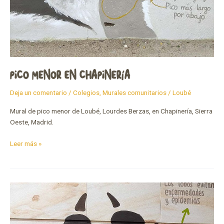
PICO MENOR EN CHAPINERÍA
Deja un comentario
/
Colegios
,
Murales comunitarios
/
Loubé
Mural de pico menor de Loubé, Lourdes Berzas, en Chapinería, Sierra
Oeste, Madrid.
Leer más »
Ganadería
extensiva
y
depredadores