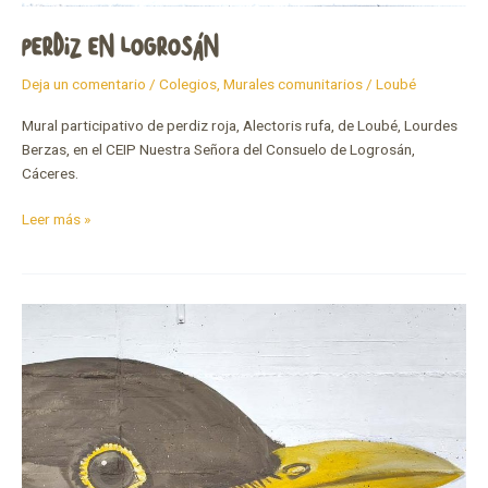
PERDIZ EN LOGROSÁN
Deja un comentario
/
Colegios
,
Murales comunitarios
/
Loubé
Mural participativo de perdiz roja, Alectoris rufa, de Loubé, Lourdes
Berzas, en el CEIP Nuestra Señora del Consuelo de Logrosán,
Cáceres.
Leer más »
El
coro
del
patio