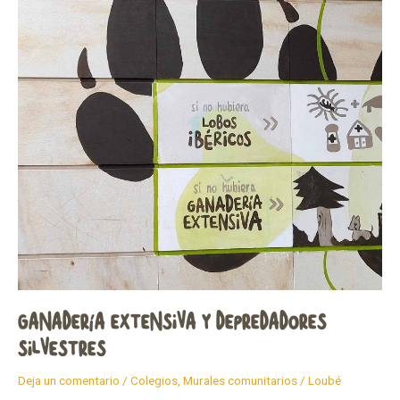
silvestres
GANADERÍA EXTENSIVA Y DEPREDADORES
SILVESTRES
Deja un comentario
/
Colegios
,
Murales comunitarios
/
Loubé