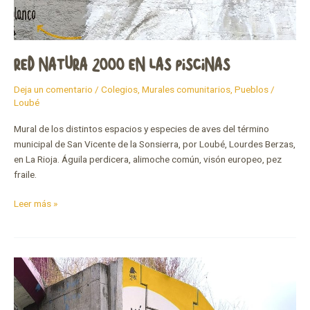
RED NATURA 2000 EN LAS PISCINAS
Deja un comentario
/
Colegios
,
Murales comunitarios
,
Pueblos
/
Loubé
Mural de los distintos espacios y especies de aves del término
municipal de San Vicente de la Sonsierra, por Loubé, Lourdes Berzas,
en La Rioja. Águila perdicera, alimoche común, visón europeo, pez
fraile.
Leer más »
Más
allá
de
las