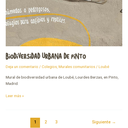
BIODIVERSIDAD URBANA DE PINTO
Deja un comentario
/
Colegios
,
Murales comunitarios
/
Loubé
Mural de biodiversidad urbana de Loubé, Lourdes Berzas, en Pinto,
Madrid.
Leer más »
1
2
3
Siguiente
→