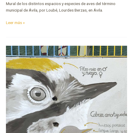
Mural de los distintos espacios y especies de aves del término
municipal de Ávila, por Loubé, Lourdes Berzas, en Ávila.
Leer más »
Pico
menor
en
Chapinería