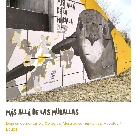
murallas
MÁS ALLÁ DE LAS MURALLAS
Deja un comentario
/
Colegios
,
Murales comunitarios
,
Pueblos
/
Loubé