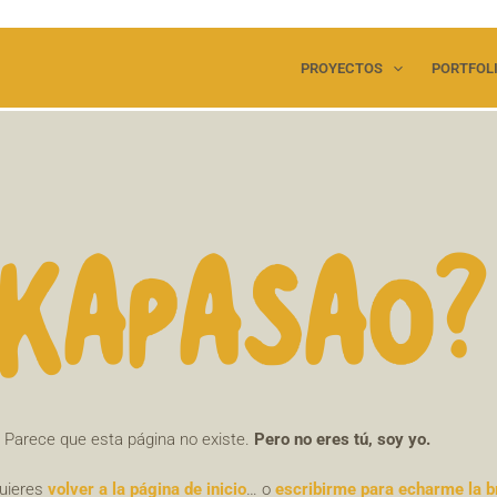
PROYECTOS
PORTFOL
¿KAPASAO?
Parece que esta página no existe.
Pero no eres tú, soy yo.
quieres
volver a la página de inicio
… o
escribirme para echarme la b