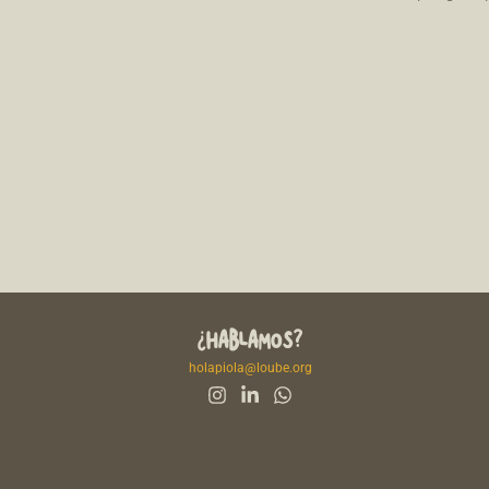
¿HABLAMOS?
holapiola@loube.org