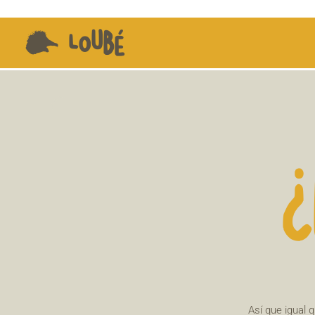
Ir
al
LOUBÉ
contenido
Así que igual 