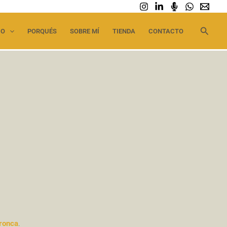
Busca
IO
PORQUÉS
SOBRE MÍ
TIENDA
CONTACTO
ronca
.