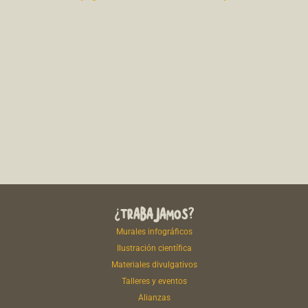
¿TRABAJAMOS?
Murales infográficos
Ilustración científica
Materiales divulgativos
Talleres y eventos
Alianzas