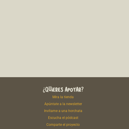
¿QUIERES APOYAR?
Mira la tienda
Apúntate a la newsletter
Invítame a una horchata
Escucha el pódcast
Comparte el proyecto